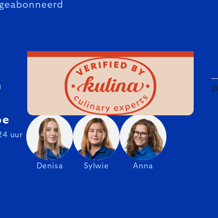
geabonneerd
U
2
be
24 uur
Denisa
Sylwie
Anna