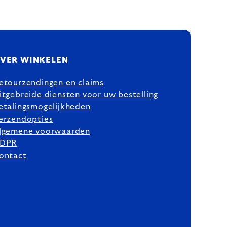
VER WINKELEN
etourzendingen en claims
itgebreide diensten voor uw bestelling
etalingsmogelijkheden
erzendopties
lgemene voorwaarden
DPR
ontact