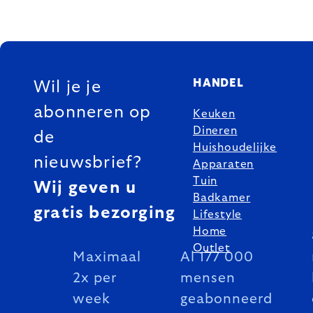
FOOTER
HANDEL
Wil je je
abonneren op
Keuken
Dineren
de
Huishoudelijke
nieuwsbrief?
Apparaten
Tuin
Wij geven u
Badkamer
gratis bezorging
Lifestyle
Home
Outlet
Maximaal
Al 177 000
2x per
mensen
week
geabonneerd