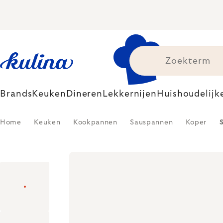
Skip
to
content
Brands
Keuken
Dineren
Lekkernijen
Huishoudelijk
Home
Keuken
Kookpannen
Sauspannen
Koper