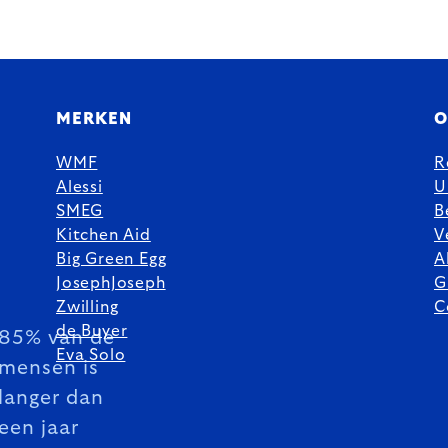
MERKEN
O
WMF
R
Alessi
U
SMEG
B
Kitchen Aid
V
Big Green Egg
A
JosephJoseph
G
Zwilling
C
de Buyer
85% van de
Eva Solo
mensen is
langer dan
een jaar