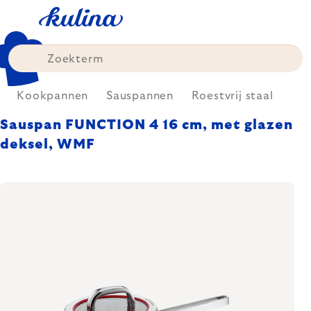
Skip
to
content
Kookpannen
Sauspannen
Roestvrij staal
Sauspan FUNCTION 4 16 cm, met glazen
deksel, WMF