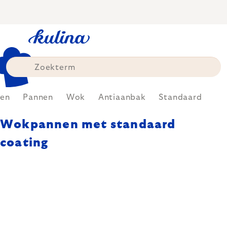
Skip
to
content
en
Pannen
Wok
Antiaanbak
Standaard
Wokpannen met standaard
coating