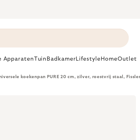
e Apparaten
Tuin
Badkamer
Lifestyle
Home
Outlet
niversele koekenpan PURE 20 cm, zilver, roestvrij staal, Fissle