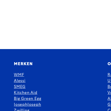
MERKEN
O
WMF
R
Alessi
U
SMEG
B
Kitchen Aid
V
Big Green Egg
A
JosephJoseph
G
Zwilling
C