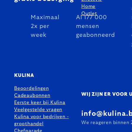
Home
Outlet
Maximaal
Al 177 000
2x per
mensen
week
geabonneerd
KULINA
Beoordelingen
WIJ ZIJN ER VOOR 
Cadeaubonnen
Eerste keer bij Kulina
Veelgestelde vragen
info@kulina.
Kulina voor bedrijven -
We reageren binnen 
groothandel
Chefparade