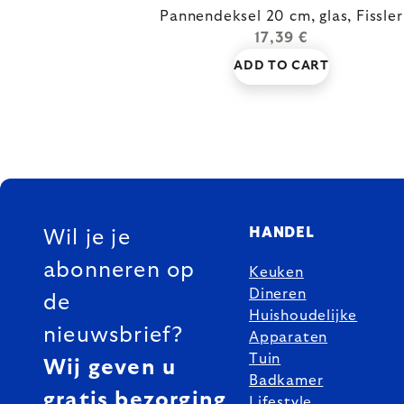
Pannendeksel 20 cm, glas, Fissler
17,39 €
ADD TO CART
FOOTER
HANDEL
Wil je je
abonneren op
Keuken
Dineren
de
Huishoudelijke
nieuwsbrief?
Apparaten
Tuin
Wij geven u
Badkamer
gratis bezorging
Lifestyle