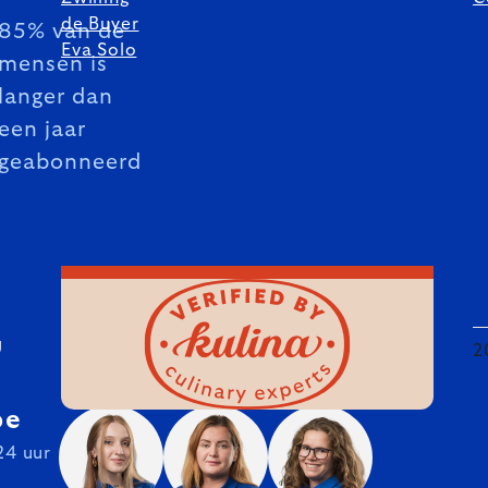
de Buyer
85% van de
Eva Solo
mensen is
langer dan
een jaar
geabonneerd
U
2
be
24 uur