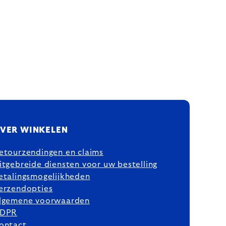
VER WINKELEN
etourzendingen en claims
itgebreide diensten voor uw bestelling
etalingsmogelijkheden
erzendopties
lgemene voorwaarden
DPR
ontact