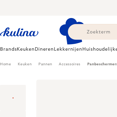
Skip
to
content
Brands
Keuken
Dineren
Lekkernijen
Huishoudelijk
Home
Keuken
Pannen
Accessoires
Panbeschermers, 