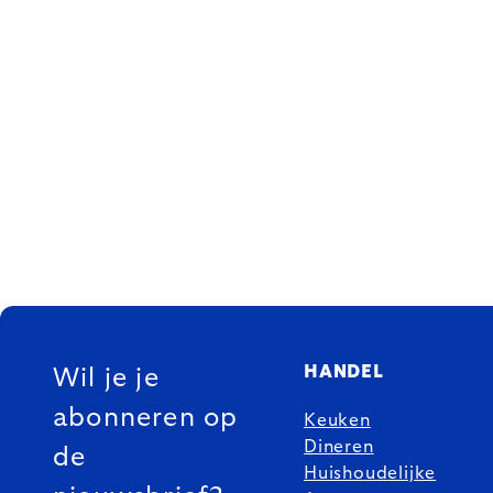
FOOTER
HANDEL
Wil je je
abonneren op
Keuken
Dineren
de
Huishoudelijke