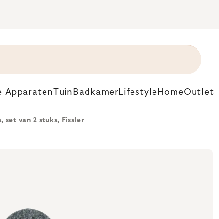
e Apparaten
Tuin
Badkamer
Lifestyle
Home
Outlet
set van 2 stuks, Fissler