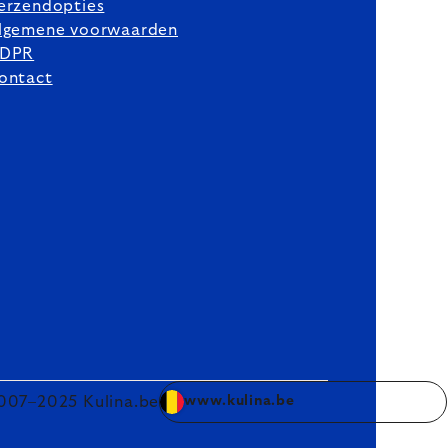
erzendopties
lgemene voorwaarden
DPR
ontact
007–2025 Kulina.be
www.kulina.be