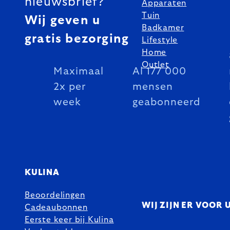
nieuwsbrief?
Apparaten
Tuin
Wij geven u
Badkamer
gratis bezorging
Lifestyle
Home
Outlet
Maximaal
Al 177 000
2x per
mensen
week
geabonneerd
KULINA
Beoordelingen
WIJ ZIJN ER VOOR 
Cadeaubonnen
Eerste keer bij Kulina