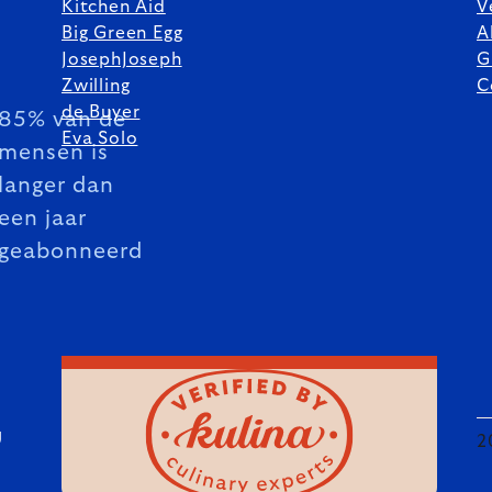
Kitchen Aid
V
Big Green Egg
A
JosephJoseph
G
Zwilling
C
de Buyer
85% van de
Eva Solo
mensen is
langer dan
een jaar
geabonneerd
U
2