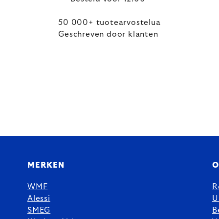
50 000+ tuotearvostelua
Geschreven door klanten
MERKEN
O
WMF
R
Alessi
U
SMEG
B