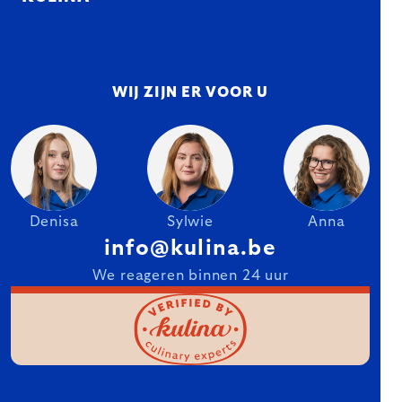
WIJ ZIJN ER VOOR U
Denisa
Sylwie
Anna
info@kulina.be
We reageren binnen 24 uur