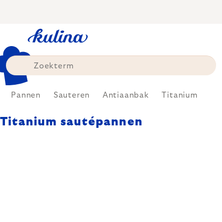
Skip
to
content
Pannen
Sauteren
Antiaanbak
Titanium
Titanium sautépannen