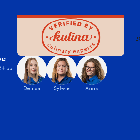
U
2
be
24 uur
Denisa
Sylwie
Anna