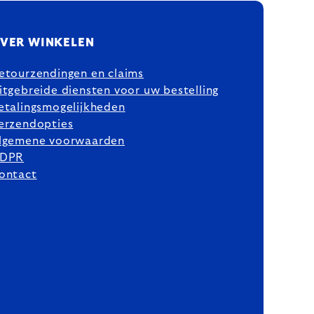
VER WINKELEN
etourzendingen en claims
itgebreide diensten voor uw bestelling
etalingsmogelijkheden
erzendopties
lgemene voorwaarden
DPR
ontact