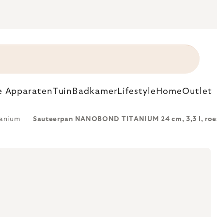
e Apparaten
Tuin
Badkamer
Lifestyle
Home
Outlet
tanium
Sauteerpan NANOBOND TITANIUM 24 cm, 3,3 l, roest