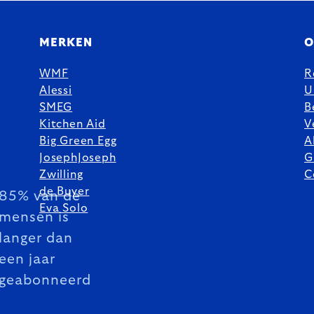
MERKEN
O
WMF
R
Alessi
U
SMEG
B
Kitchen Aid
V
Big Green Egg
A
JosephJoseph
G
Zwilling
C
de Buyer
85% van de
Eva Solo
mensen is
langer dan
een jaar
geabonneerd