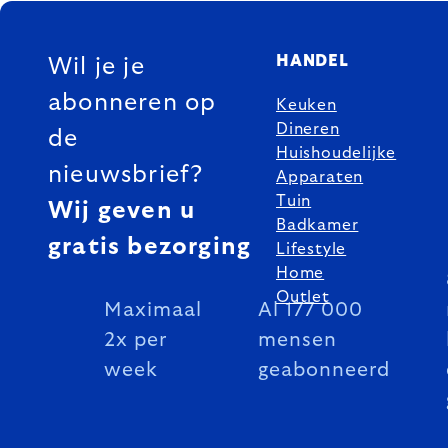
FOOTER
HANDEL
Wil je je
abonneren op
Keuken
Dineren
de
Huishoudelijke
nieuwsbrief?
Apparaten
Tuin
Wij geven u
Badkamer
gratis bezorging
Lifestyle
Home
Outlet
Maximaal
Al 177 000
2x per
mensen
week
geabonneerd