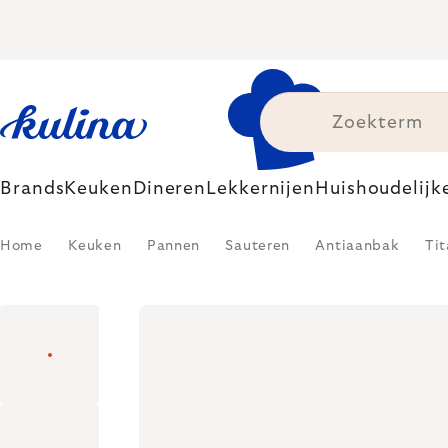
Skip
to
content
Brands
Keuken
Dineren
Lekkernijen
Huishoudelijk
Home
Keuken
Pannen
Sauteren
Antiaanbak
Ti