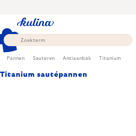
Skip
to
content
Pannen
Sauteren
Antiaanbak
Titanium
Titanium sautépannen