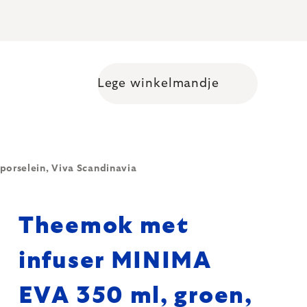
Lege winkelmandje
Shopping cart
orselein, Viva Scandinavia
Theemok met
infuser MINIMA
EVA 350 ml, groen,