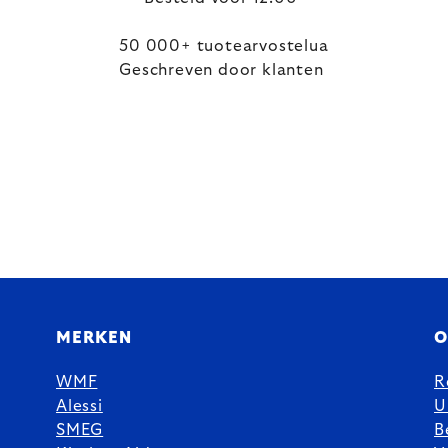
50 000+ tuotearvostelua
Geschreven door klanten
MERKEN
O
WMF
R
Alessi
U
SMEG
B