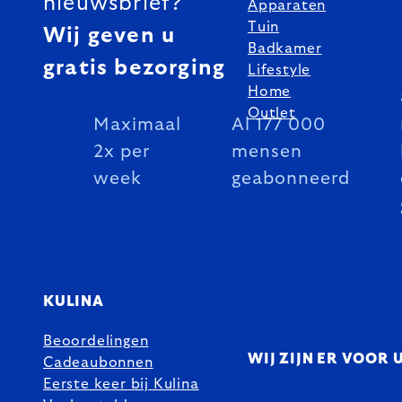
nieuwsbrief?
Apparaten
Tuin
Wij geven u
Badkamer
gratis bezorging
Lifestyle
Home
Outlet
Maximaal
Al 177 000
2x per
mensen
week
geabonneerd
KULINA
Beoordelingen
WIJ ZIJN ER VOOR 
Cadeaubonnen
Eerste keer bij Kulina