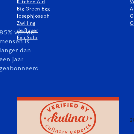
Kitchen Aid
V
Big Green Egg
A
JosephJoseph
G
Zwilling
C
de Buyer
85% van de
Eva Solo
mensen is
langer dan
een jaar
geabonneerd
U
2