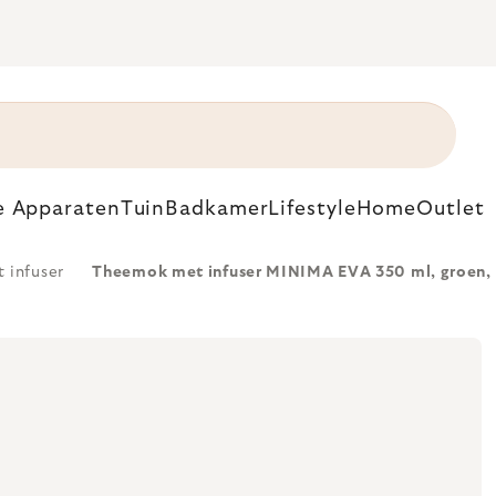
e Apparaten
Tuin
Badkamer
Lifestyle
Home
Outlet
 infuser
Theemok met infuser MINIMA EVA 350 ml, groen, p