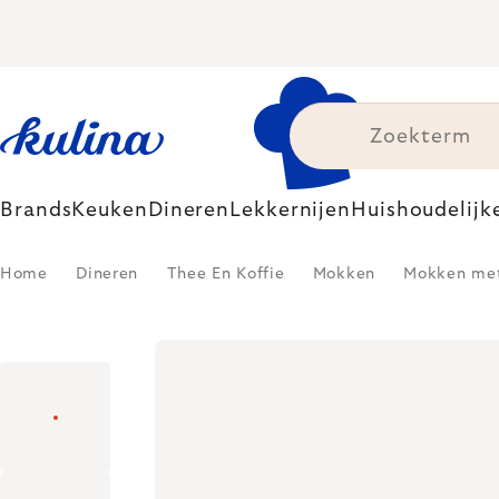
Skip
to
content
Brands
Keuken
Dineren
Lekkernijen
Huishoudelijk
Home
Dineren
Thee En Koffie
Mokken
Mokken met