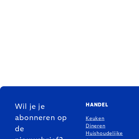
FOOTER
HANDEL
Wil je je
abonneren op
Keuken
Dineren
de
Huishoudelijke