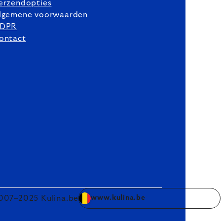
erzendopties
lgemene voorwaarden
DPR
ontact
007–2025 Kulina.be
www.kulina.be