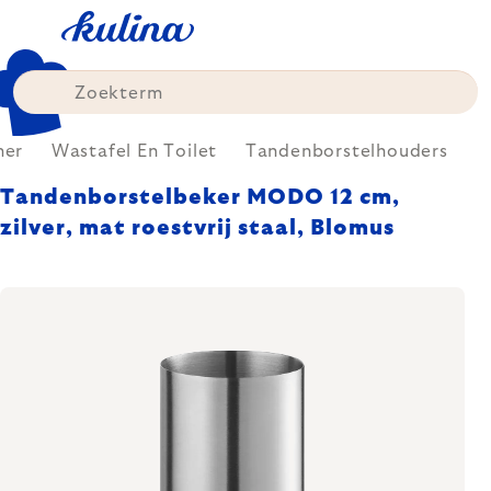
Skip
to
content
mer
Wastafel En Toilet
Tandenborstelhouders
Tandenborstelbeker MODO 12 cm,
zilver, mat roestvrij staal, Blomus