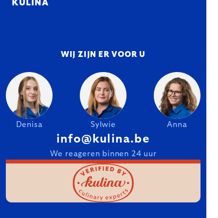
KULINA
WIJ ZIJN ER VOOR U
Denisa
Sylwie
Anna
info@kulina.be
We reageren binnen 24 uur