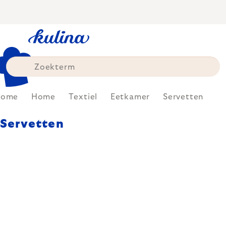
Skip
to
content
Home
Home
Textiel
Eetkamer
Servetten
Servetten