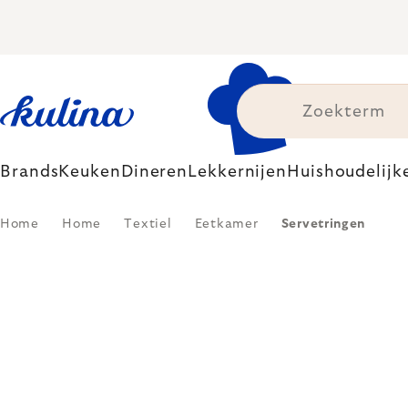
Skip
to
content
Brands
Keuken
Dineren
Lekkernijen
Huishoudelijk
Home
Home
Textiel
Eetkamer
Servetringen