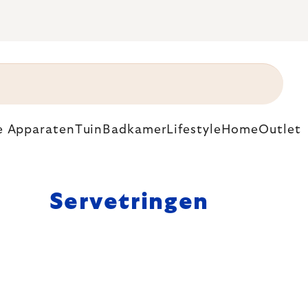
e Apparaten
Tuin
Badkamer
Lifestyle
Home
Outlet
Servetringen