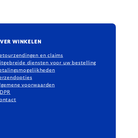
VER WINKELEN
etourzendingen en claims
itgebreide diensten voor uw bestelling
etalingsmogelijkheden
erzendopties
lgemene voorwaarden
DPR
ontact