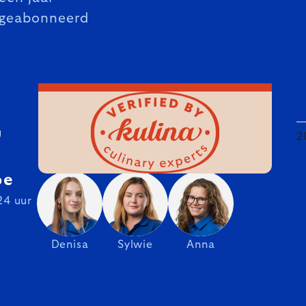
geabonneerd
U
2
be
24 uur
Denisa
Sylwie
Anna