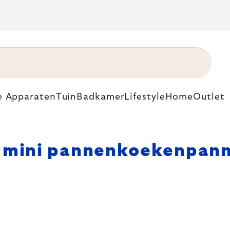
e Apparaten
Tuin
Badkamer
Lifestyle
Home
Outlet
n mini pannenkoekenpan