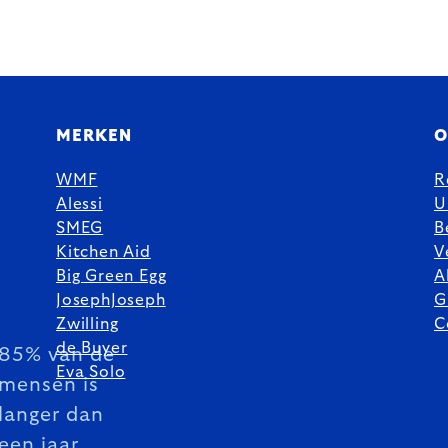
MERKEN
O
WMF
R
Alessi
U
SMEG
B
Kitchen Aid
V
Big Green Egg
A
JosephJoseph
G
Zwilling
C
de Buyer
85% van de
Eva Solo
mensen is
langer dan
een jaar