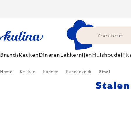
Skip
to
content
Brands
Keuken
Dineren
Lekkernijen
Huishoudelijk
Home
Keuken
Pannen
Pannenkoek
Staal
Stale