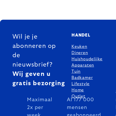
FOOTER
HANDEL
Wil je je
abonneren op
Keuken
Dineren
de
Huishoudelijke
nieuwsbrief?
Apparaten
Tuin
Wij geven u
Badkamer
gratis bezorging
Lifestyle
Home
Outlet
Maximaal
Al 177 000
2x per
mensen
week
geabonneerd