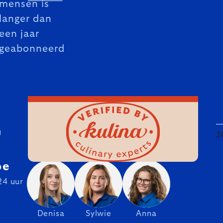
mensen is
langer dan
een jaar
geabonneerd
U
2
be
24 uur
Denisa
Sylwie
Anna