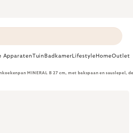
e Apparaten
Tuin
Badkamer
Lifestyle
Home
Outlet
nkoekenpan MINERAL B 27 cm, met bakspaan en sauslepel, de