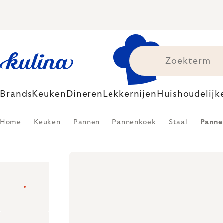
Skip
to
content
Brands
Keuken
Dineren
Lekkernijen
Huishoudelijk
Home
Keuken
Pannen
Pannenkoek
Staal
Panne