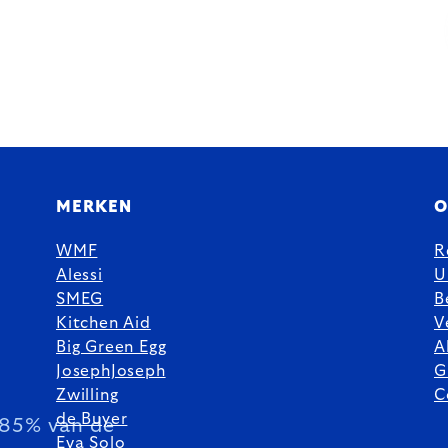
MERKEN
O
WMF
R
Alessi
U
SMEG
B
Kitchen Aid
V
Big Green Egg
A
JosephJoseph
G
Zwilling
C
de Buyer
85% van de
Eva Solo