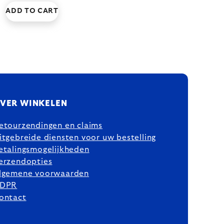
ADD TO CART
VER WINKELEN
etourzendingen en claims
itgebreide diensten voor uw bestelling
etalingsmogelijkheden
erzendopties
lgemene voorwaarden
DPR
ontact