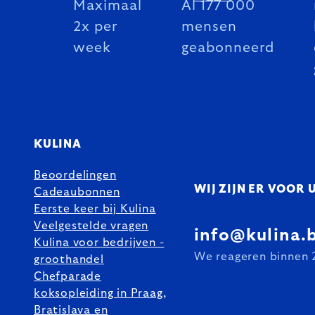
Maximaal
Al 177 000
2x per
mensen
week
geabonneerd
KULINA
Beoordelingen
WIJ ZIJN ER VOOR 
Cadeaubonnen
Eerste keer bij Kulina
Veelgestelde vragen
info@kulina.
Kulina voor bedrijven -
We reageren binnen 
groothandel
Chefparade
koksopleiding in Praag,
Bratislava en