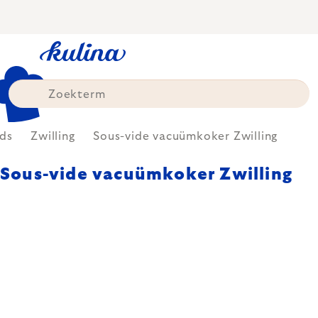
Skip
to
content
ds
Zwilling
Sous-vide vacuümkoker Zwilling
Sous-vide vacuümkoker Zwilling