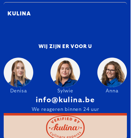
KULINA
WIJ ZIJN ER VOOR U
Denisa
Sylwie
Anna
info@kulina.be
We reageren binnen 24 uur