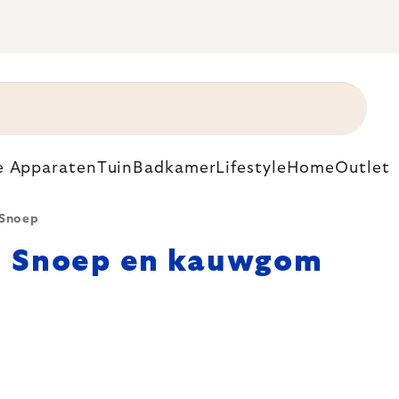
e Apparaten
Tuin
Badkamer
Lifestyle
Home
Outlet
Snoep
Snoep en kauwgom