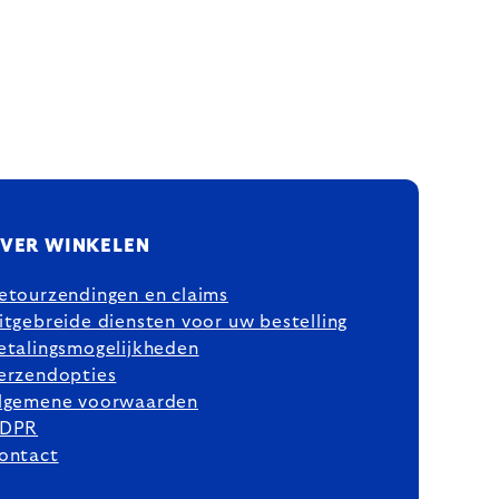
VER WINKELEN
etourzendingen en claims
itgebreide diensten voor uw bestelling
etalingsmogelijkheden
erzendopties
lgemene voorwaarden
DPR
ontact