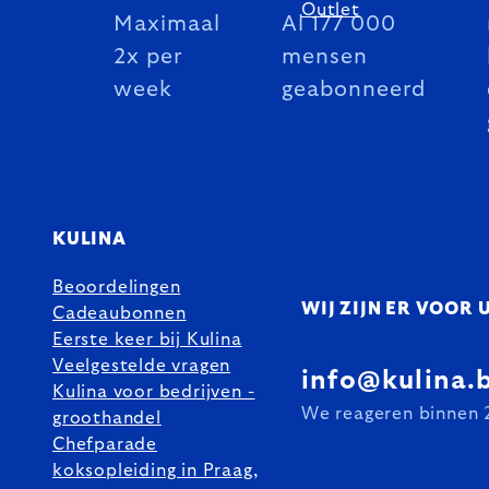
Outlet
Maximaal
Al 177 000
2x per
mensen
week
geabonneerd
KULINA
Beoordelingen
WIJ ZIJN ER VOOR 
Cadeaubonnen
Eerste keer bij Kulina
Veelgestelde vragen
info@kulina.
Kulina voor bedrijven -
We reageren binnen 
groothandel
Chefparade
koksopleiding in Praag,