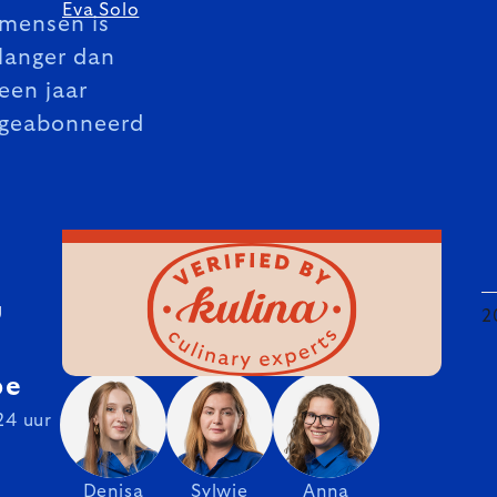
Eva Solo
mensen is
langer dan
een jaar
geabonneerd
U
2
be
24 uur
Denisa
Sylwie
Anna