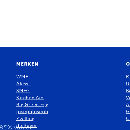
MERKEN
O
WMF
R
Alessi
U
SMEG
B
Kitchen Aid
V
Big Green Egg
A
JosephJoseph
G
Zwilling
C
de Buyer
85% van de