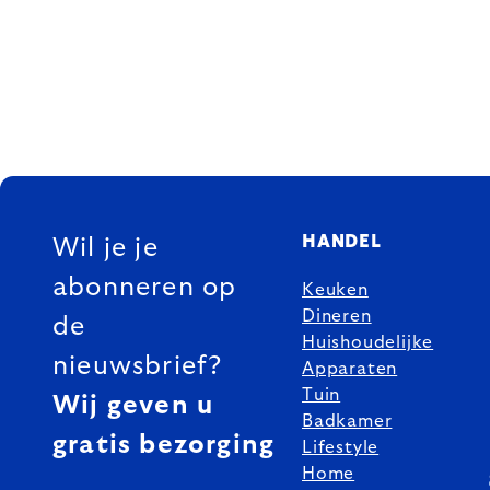
FOOTER
HANDEL
Wil je je
abonneren op
Keuken
Dineren
de
Huishoudelijke
nieuwsbrief?
Apparaten
Tuin
Wij geven u
Badkamer
gratis bezorging
Lifestyle
Home