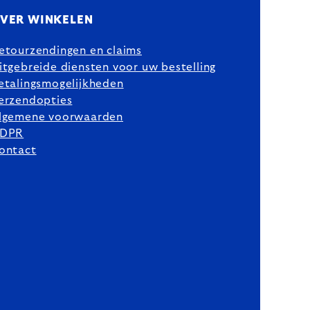
VER WINKELEN
etourzendingen en claims
itgebreide diensten voor uw bestelling
etalingsmogelijkheden
erzendopties
lgemene voorwaarden
DPR
ontact