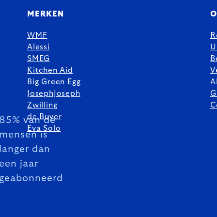
MERKEN
O
WMF
R
Alessi
U
SMEG
B
Kitchen Aid
V
Big Green Egg
A
JosephJoseph
G
Zwilling
C
de Buyer
85% van de
Eva Solo
mensen is
langer dan
een jaar
geabonneerd