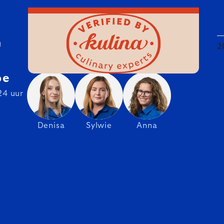
U
2
be
24 uur
Denisa
Sylwie
Anna