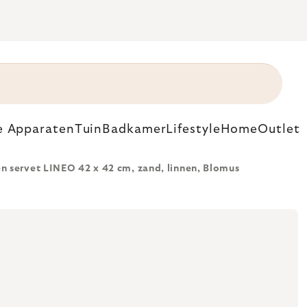
e Apparaten
Tuin
Badkamer
Lifestyle
Home
Outlet
en servet LINEO 42 x 42 cm, zand, linnen, Blomus