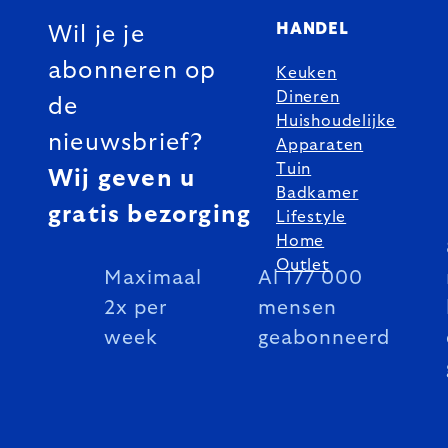
HANDEL
Wil je je
abonneren op
Keuken
Dineren
de
Huishoudelijke
nieuwsbrief?
Apparaten
Tuin
Wij geven u
Badkamer
gratis bezorging
Lifestyle
Home
Outlet
Maximaal
Al 177 000
2x per
mensen
week
geabonneerd