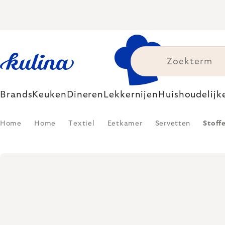
Skip
to
content
Brands
Keuken
Dineren
Lekkernijen
Huishoudelijk
Home
Home
Textiel
Eetkamer
Servetten
Stoff