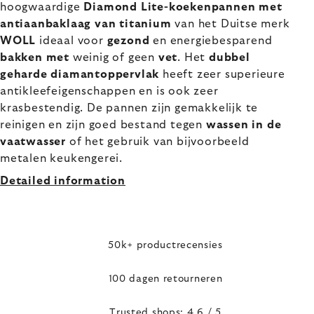
hoogwaardige
Diamond Lite-koekenpannen met
antiaanbaklaag van titanium
van het Duitse merk
WOLL
ideaal voor
gezond
en energiebesparend
bakken met
weinig of geen
vet
. Het
dubbel
geharde diamantoppervlak
heeft zeer superieure
antikleefeigenschappen en is ook zeer
krasbestendig. De pannen zijn gemakkelijk te
reinigen en zijn goed bestand tegen
wassen in de
vaatwasser
of het gebruik van bijvoorbeeld
metalen keukengerei.
Detailed information
50k+ productrecensies
100 dagen retourneren
Trusted shops: 4,6 / 5