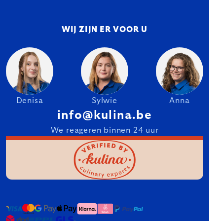
WIJ ZIJN ER VOOR U
Denisa
Sylwie
Anna
info@kulina.be
We reageren binnen 24 uur