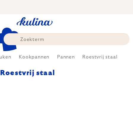
Skip
to
content
uken
Kookpannen
Pannen
Roestvrij staal
Roestvrij staal