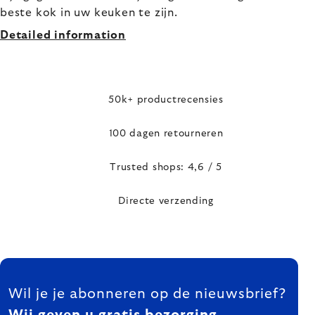
beste kok in uw keuken te zijn.
Detailed information
50k+ productrecensies
100 dagen retourneren
Trusted shops: 4,6 / 5
Directe verzending
FOOTER
Wil je je abonneren op de nieuwsbrief?
Wij geven u gratis bezorging