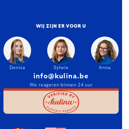
WIJ ZIJN ER VOOR U
Denisa
Sylwie
Anna
info@kulina.be
We reageren binnen 24 uur