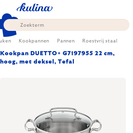
Skip
to
content
uken
Kookpannen
Pannen
Roestvrij staal
Kookpan DUETTO+ G7197955 22 cm,
hoog, met deksel, Tefal