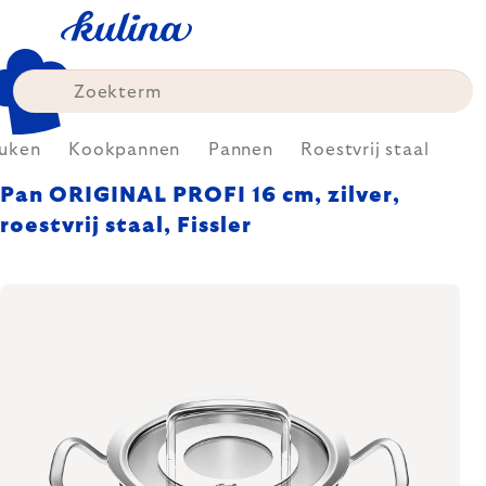
Skip
to
content
uken
Kookpannen
Pannen
Roestvrij staal
Pan ORIGINAL PROFI 16 cm, zilver,
roestvrij staal, Fissler