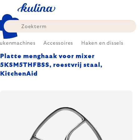
Skip
to
content
ukenmachines
Accessoires
Haken en dissels
Platte menghaak voor mixer
5KSM5THFBSS, roestvrij staal,
KitchenAid