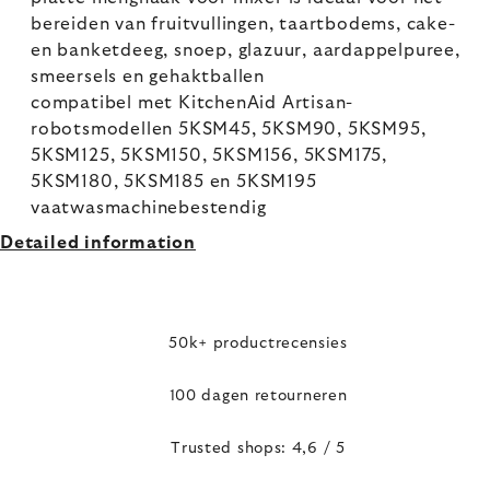
bereiden van fruitvullingen, taartbodems, cake-
en banketdeeg, snoep, glazuur, aardappelpuree,
smeersels en gehaktballen
compatibel met KitchenAid Artisan-
robotsmodellen 5KSM45, 5KSM90, 5KSM95,
5KSM125, 5KSM150, 5KSM156, 5KSM175,
5KSM180, 5KSM185 en 5KSM195
vaatwasmachinebestendig
Detailed information
50k+ productrecensies
100 dagen retourneren
Trusted shops: 4,6 / 5