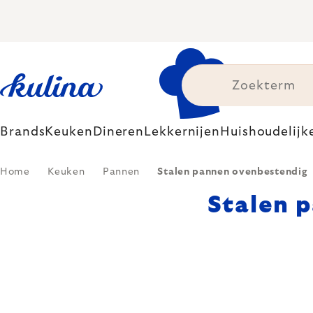
Skip
to
content
Brands
Keuken
Dineren
Lekkernijen
Huishoudelijk
Home
Keuken
Pannen
Stalen pannen ovenbestendig
Stalen 