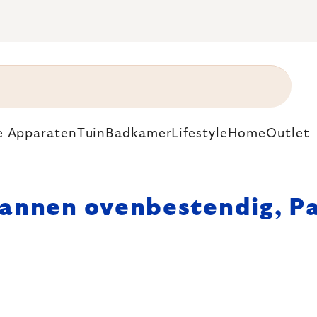
e Apparaten
Tuin
Badkamer
Lifestyle
Home
Outlet
pannen ovenbestendig
, P