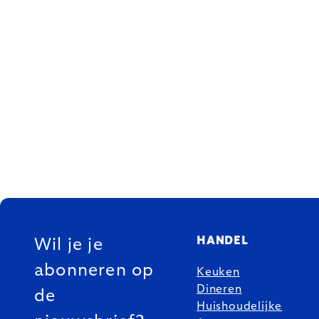
FOOTER
HANDEL
Wil je je
abonneren op
Keuken
Dineren
de
Huishoudelijke