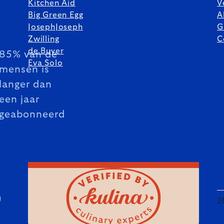
Kitchen Aid
V
Big Green Egg
A
JosephJoseph
G
Zwilling
C
de Buyer
85% van de
Eva Solo
mensen is
langer dan
een jaar
geabonneerd
U
2