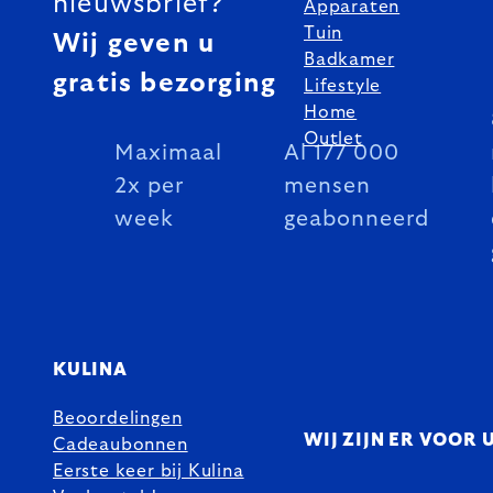
nieuwsbrief?
Apparaten
Tuin
Wij geven u
Badkamer
gratis bezorging
Lifestyle
Home
Outlet
Maximaal
Al 177 000
2x per
mensen
week
geabonneerd
KULINA
Beoordelingen
WIJ ZIJN ER VOOR 
Cadeaubonnen
Eerste keer bij Kulina