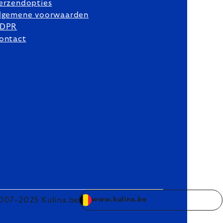
erzendopties
lgemene voorwaarden
DPR
ontact
007–2025 Kulina.be
www.kulina.be