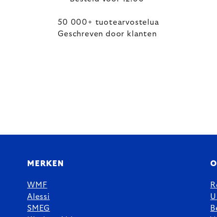
50 000+ tuotearvostelua
Geschreven door klanten
MERKEN
O
WMF
R
Alessi
U
SMEG
B