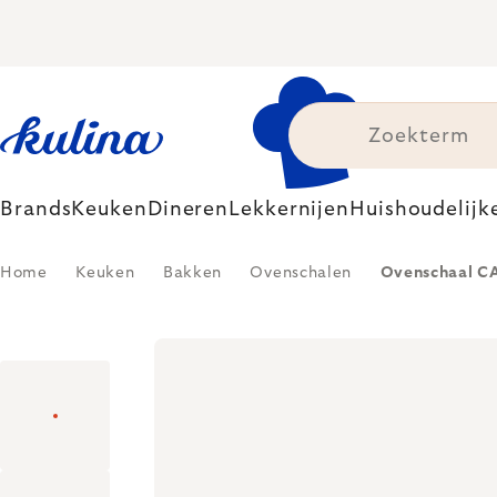
Skip
to
content
Brands
Keuken
Dineren
Lekkernijen
Huishoudelijk
Home
Keuken
Bakken
Ovenschalen
Ovenschaal C