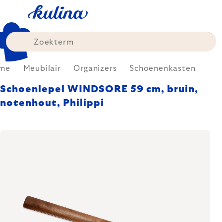
Skip
to
content
me
Meubilair
Organizers
Schoenenkasten
Schoenlepel WINDSORE 59 cm, bruin,
notenhout, Philippi