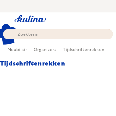
Skip
to
content
e
Meubilair
Organizers
Tijdschriftenrekken
Tijdschriftenrekken