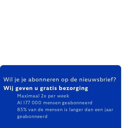
FOOTER
Wil je je abonneren op de nieuwsbrief?
Wij geven u gratis bezorging
Maximaal 2x per week
Al 177 000 mensen geabonneerd
85% van de mensen is langer dan een jaar
geabonneerd