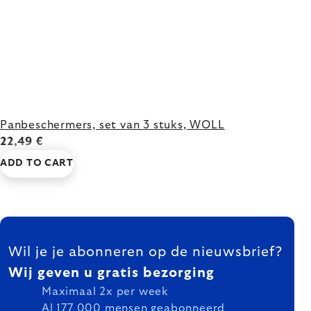
Panbeschermers, set van 3 stuks, WOLL
22,49 €
ADD TO CART
FOOTER
Wil je je abonneren op de nieuwsbrief?
Wij geven u gratis bezorging
Maximaal 2x per week
Al 177 000 mensen geabonneerd