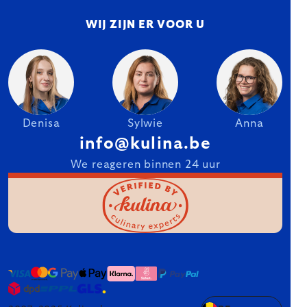
WIJ ZIJN ER VOOR U
Denisa
Sylwie
Anna
info@kulina.be
We reageren binnen 24 uur