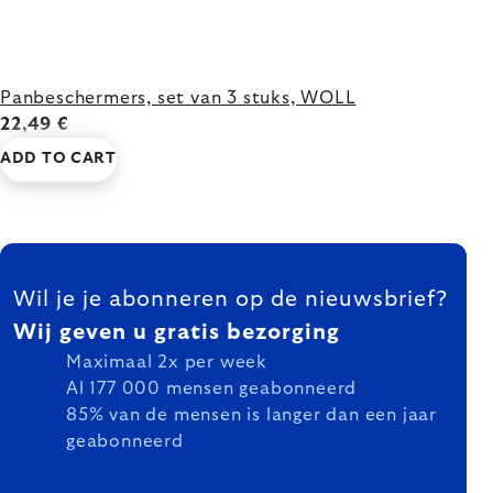
Panbeschermers, set van 3 stuks, WOLL
22,49 €
ADD TO CART
FOOTER
Wil je je abonneren op de nieuwsbrief?
Wij geven u gratis bezorging
Maximaal 2x per week
Al 177 000 mensen geabonneerd
85% van de mensen is langer dan een jaar
geabonneerd