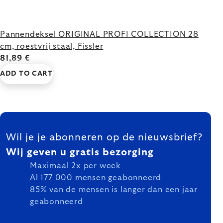
Pannendeksel ORIGINAL PROFI COLLECTION 28
cm, roestvrij staal, Fissler
81,89 €
ADD TO CART
FOOTER
Wil je je abonneren op de nieuwsbrief?
Wij geven u gratis bezorging
Maximaal 2x per week
Al 177 000 mensen geabonneerd
85% van de mensen is langer dan een jaar
geabonneerd