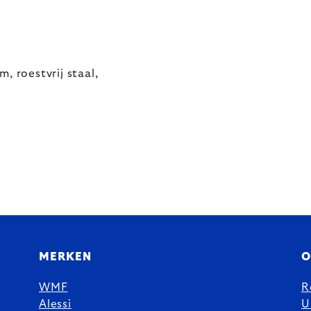
roestvrij staal,
MERKEN
O
WMF
R
Alessi
U