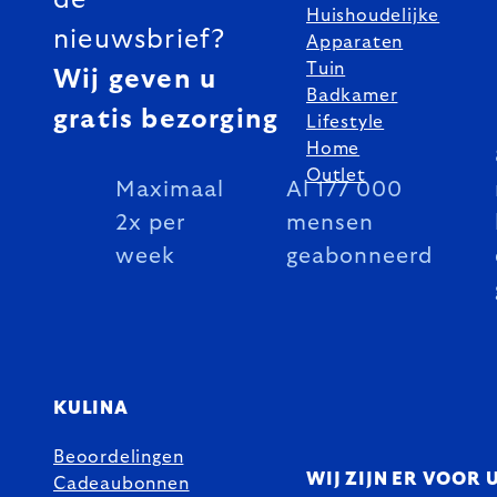
Huishoudelijke
nieuwsbrief?
Apparaten
Tuin
Wij geven u
Badkamer
gratis bezorging
Lifestyle
Home
Outlet
Maximaal
Al 177 000
2x per
mensen
week
geabonneerd
KULINA
Beoordelingen
WIJ ZIJN ER VOOR 
Cadeaubonnen