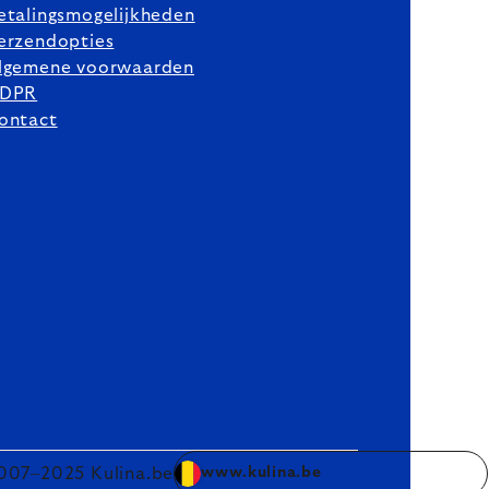
etalingsmogelijkheden
erzendopties
lgemene voorwaarden
DPR
ontact
007–2025 Kulina.be
www.kulina.be