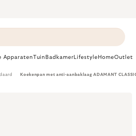
e Apparaten
Tuin
Badkamer
Lifestyle
Home
Outlet
daard
Koekenpan met anti-aanbaklaag ADAMANT CLASSIC 