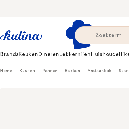
Skip
to
content
Brands
Keuken
Dineren
Lekkernijen
Huishoudelijk
Home
Keuken
Pannen
Bakken
Antiaanbak
Stan