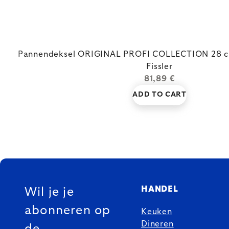
Pannendeksel ORIGINAL PROFI COLLECTION 28 cm, 
Fissler
81,89 €
ADD TO CART
FOOTER
HANDEL
Wil je je
abonneren op
Keuken
Dineren
de