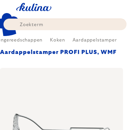
Skip
to
content
engereedschappen
Koken
Aardappelstamper
Aardappelstamper PROFI PLUS, WMF