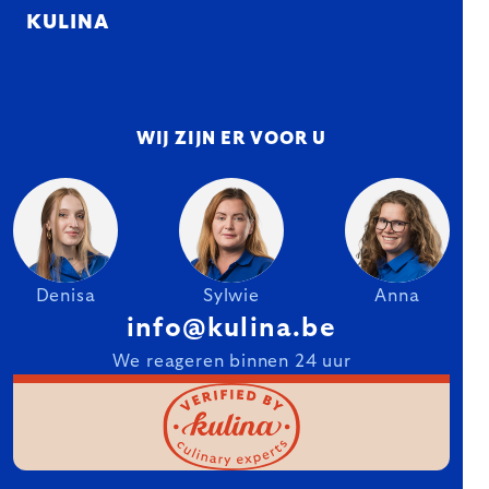
KULINA
WIJ ZIJN ER VOOR U
Denisa
Sylwie
Anna
info@kulina.be
We reageren binnen 24 uur