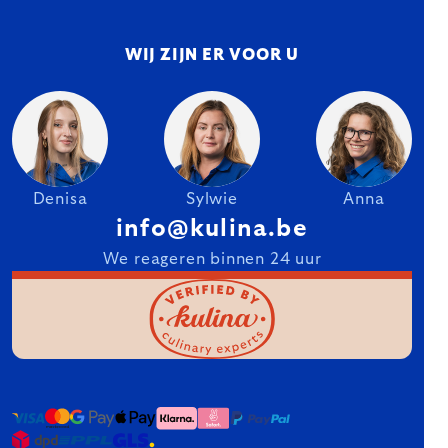
WIJ ZIJN ER VOOR U
Denisa
Sylwie
Anna
info@kulina.be
We reageren binnen 24 uur