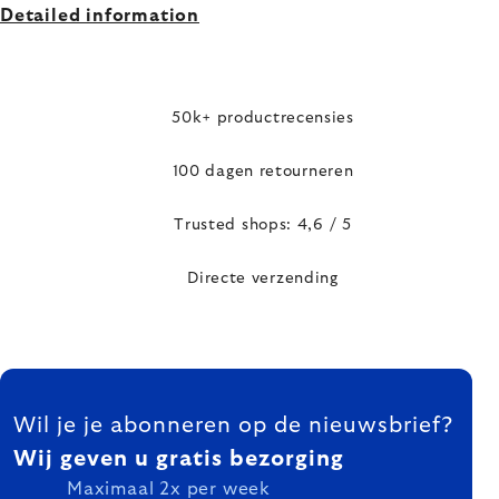
Detailed information
50k+ productrecensies
100 dagen retourneren
Trusted shops: 4,6 / 5
Directe verzending
FOOTER
Wil je je abonneren op de nieuwsbrief?
Wij geven u gratis bezorging
Maximaal 2x per week