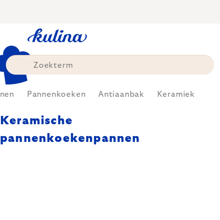
Skip
to
content
nen
Pannenkoeken
Antiaanbak
Keramiek
Keramische
pannenkoekenpannen