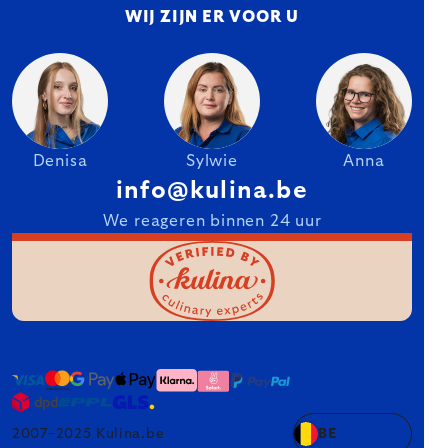
WIJ ZIJN ER VOOR U
Denisa
Sylwie
Anna
info@kulina.be
We reageren binnen 24 uur
2007–2025 Kulina.be
BE