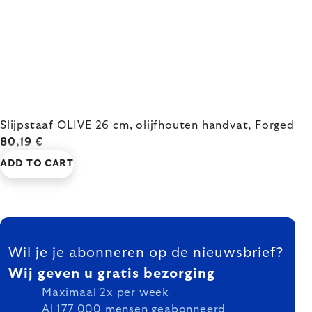
Slijpstaaf OLIVE 26 cm, olijfhouten handvat, Forged
80,19 €
ADD TO CART
FOOTER
Wil je je abonneren op de nieuwsbrief?
Wij geven u gratis bezorging
Maximaal 2x per week
Al 177 000 mensen geabonneerd