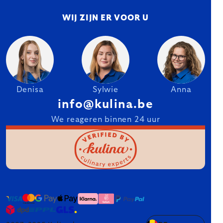
WIJ ZIJN ER VOOR U
Denisa
Sylwie
Anna
info@kulina.be
We reageren binnen 24 uur