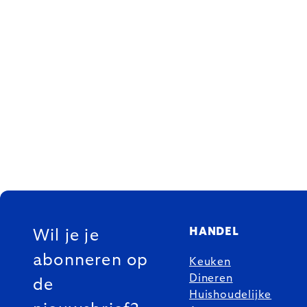
FOOTER
HANDEL
Wil je je
abonneren op
Keuken
Dineren
de
Huishoudelijke