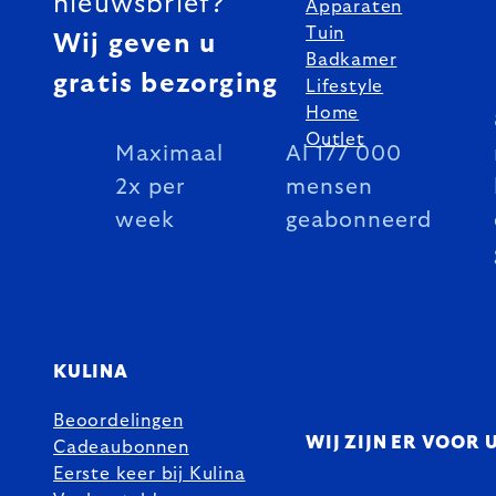
nieuwsbrief?
Apparaten
Tuin
Wij geven u
Badkamer
gratis bezorging
Lifestyle
Home
Outlet
Maximaal
Al 177 000
2x per
mensen
week
geabonneerd
KULINA
Beoordelingen
WIJ ZIJN ER VOOR 
Cadeaubonnen
Eerste keer bij Kulina