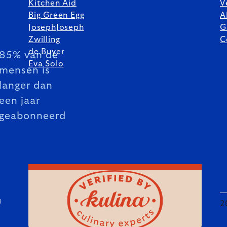
Kitchen Aid
V
Big Green Egg
A
JosephJoseph
G
Zwilling
C
de Buyer
85% van de
Eva Solo
mensen is
langer dan
een jaar
geabonneerd
U
2