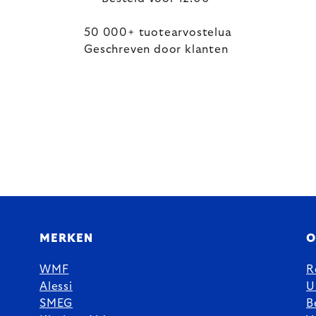
50 000+ tuotearvostelua
Geschreven door klanten
MERKEN
O
WMF
R
Alessi
U
SMEG
B