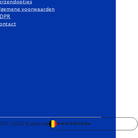
erzendopties
lgemene voorwaarden
DPR
ontact
007–2025 Kulina.be
www.kulina.be