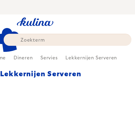
Skip
to
content
me
Dineren
Servies
Lekkernijen Serveren
Lekkernijen Serveren