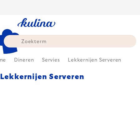
Skip
to
content
me
Dineren
Servies
Lekkernijen Serveren
Lekkernijen Serveren