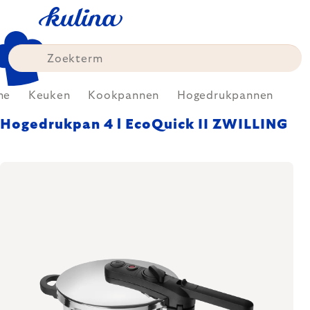
Skip
to
content
me
Keuken
Kookpannen
Hogedrukpannen
Hogedrukpan 4 l EcoQuick II ZWILLING