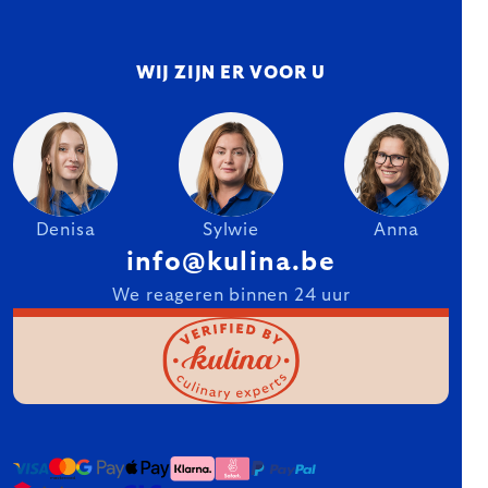
WIJ ZIJN ER VOOR U
Denisa
Sylwie
Anna
info@kulina.be
We reageren binnen 24 uur