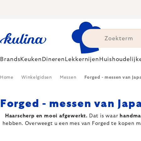
Skip
to
content
Brands
Keuken
Dineren
Lekkernijen
Huishoudelijk
Home
Winkelgidsen
Messen
Forged - messen van Japa
Forged - messen van Japa
Haarscherp en mooi afgewerkt.
Dat is waar
handma
hebben. Overweegt u een mes van Forged te kopen maa