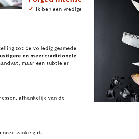
✓
Ik ben een vredige
telling tot de volledig gesmede
rustigere en meer traditionele
handvat, maar een subtieler
messen, afhankelijk van de
n onze winkelgids.