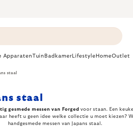
e Apparaten
Tuin
Badkamer
Lifestyle
Home
Outlet
ns staal
ns staal
tig gesmede messen van Forged
voor staan. Een keuke
r heeft u geen idee welke collectie u moet kiezen? W
handgesmede messen van Japans staal.