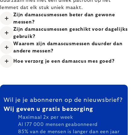
duurzaam mes met een uniek patroon op het
lemmet dat elk stuk uniek maakt.
Zijn damascusmessen beter dan gewone
messen?
Zijn damascusmessen geschikt voor dagelijks
gebruik?
Waarom zijn damascusmessen duurder dan
andere messen?
Hoe verzorg je een damascus mes goed?
FOOTER
Wil je je abonneren op de nieuwsbrief?
Wij geven u gratis bezorging
Maximaal 2x per week
Al 177 000 mensen geabonneerd
85% van de mensen is langer dan een jaar