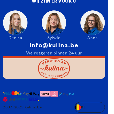
WIJ ZIJN ER VOOR U
Denisa
Sylwie
Anna
info@kulina.be
We reageren binnen 24 uur
2007–2025 Kulina.be
BE