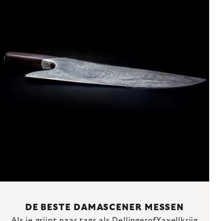
DE BESTE DAMASCENER MESSEN
Als je grijpt naar tags als
Dellinger
of
Yaxell
krijg