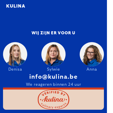
KULINA
WIJ ZIJN ER VOOR U
Denisa
Sylwie
Anna
info@kulina.be
We reageren binnen 24 uur