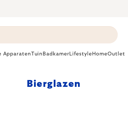
e Apparaten
Tuin
Badkamer
Lifestyle
Home
Outlet
Bierglazen