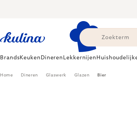
Skip
to
content
Brands
Keuken
Dineren
Lekkernijen
Huishoudelijk
Home
Dineren
Glaswerk
Glazen
Bier