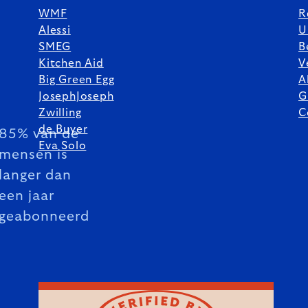
WMF
R
Alessi
U
SMEG
B
Kitchen Aid
V
Big Green Egg
A
JosephJoseph
G
Zwilling
C
de Buyer
85% van de
Eva Solo
mensen is
langer dan
een jaar
geabonneerd