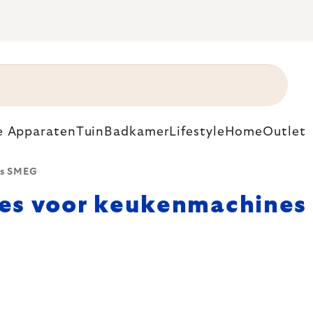
e Apparaten
Tuin
Badkamer
Lifestyle
Home
Outlet
es SMEG
res voor keukenmachine