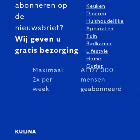
abonneren op
Keuken
Dineren
de
Huishoudelijke
nieuwsbrief?
Apparaten
Tuin
Wij geven u
Badkamer
gratis bezorging
Lifestyle
Home
Outlet
Maximaal
Al 177 000
2x per
mensen
week
geabonneerd
KULINA