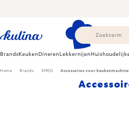
Skip
to
content
Brands
Keuken
Dineren
Lekkernijen
Huishoudelijk
Home
Brands
SMEG
Accessoires voor keukenmachin
Accessoi