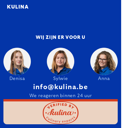
KULINA
WIJ ZIJN ER VOOR U
Denisa
Sylwie
Anna
info@kulina.be
We reageren binnen 24 uur