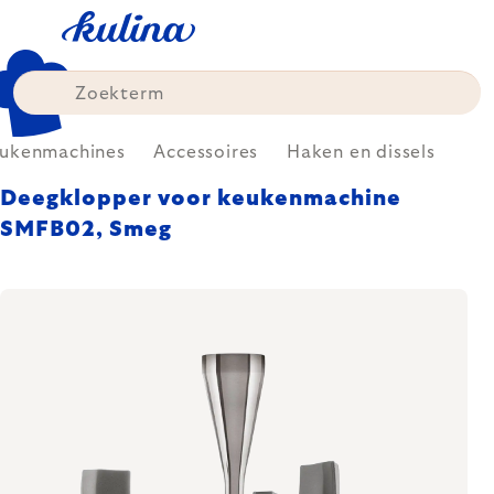
Skip
to
content
ukenmachines
Accessoires
Haken en dissels
Deegklopper voor keukenmachine
SMFB02, Smeg