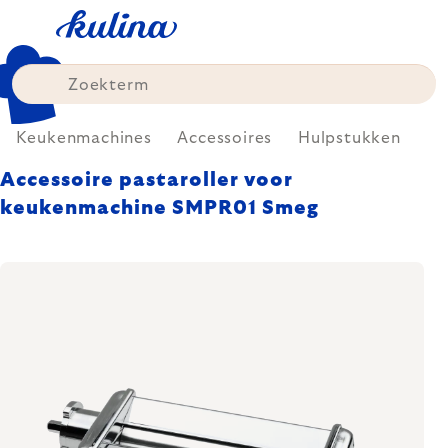
Skip
to
content
Keukenmachines
Accessoires
Hulpstukken
Accessoire pastaroller voor
keukenmachine SMPR01 Smeg