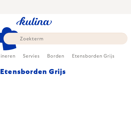
Skip
to
content
ineren
Servies
Borden
Etensborden Grijs
Etensborden Grijs