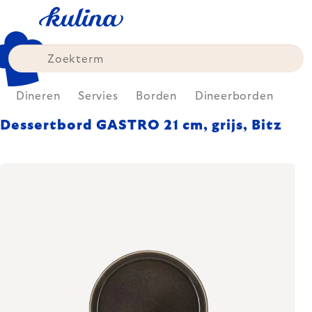
Skip
to
content
Dineren
Servies
Borden
Dineerborden
Dessertbord GASTRO 21 cm, grijs, Bitz