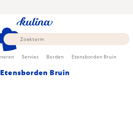
Skip
to
content
ineren
Servies
Borden
Etensborden Bruin
Etensborden Bruin